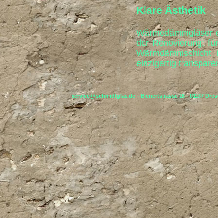
Klare Ästhetik
Wärmedämmgläser ei
der Renovierung; fü
Wärmdämmschicht is
einzigartig transparen
service
@
schmidtglas.de
- Bienertstrasse 16 - 01187 Dres