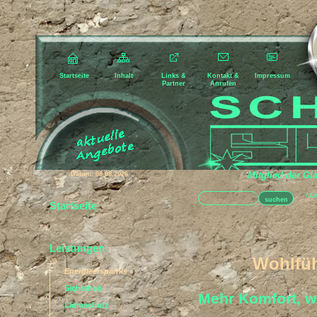
Startseite
Inhalt
Links &
Kontakt &
Impressum
Partner
Anrufen
Mitglied der Glaseri
Datum: 08.08.2026
/ Lei
Startseite
Leistungen
Wohlfüh
Energieersparnis «
Sicherheit
Mehr Komfort, w
Lärmschutz