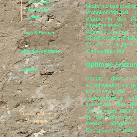
Selbstreinigung
Moderne Isolierver
Sonnenschutz
Wohnkomfort bei. Du
Design
Wärme in den Räu
hineingelassen.
Wärmedämmung r
Links & Partner
GEGENÜBER EINFACH
senken und tragen d
Klimaschutz bei.
aktuelle Angebote
Optimale Nutzu
Galerie
Dadurch, dass die 
verschwinden die ge
Kondenswasser m
unangenehmer Luf
ausnutzen und br
anzubringen. Auch i
G
N
lasbruch-
otdienst
Ihr Wohlfühlklima 
V
ertragspartner
Fenster ausgetau
Energiesparen ganz 